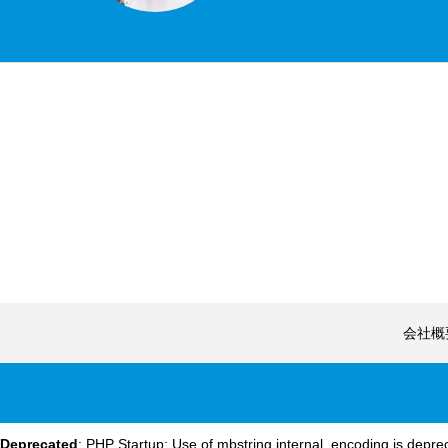
会社概
Deprecated
: PHP Startup: Use of mbstring.internal_encoding is depre